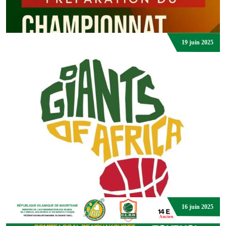
19 juin 2025
Basket Actu.
La Fédération Mauritanienne de Basketball appuie les clubs
de la Deuxième Division avec du matériel sportif
DJIBRIL ABDOUL DIOP
16 juin 2025