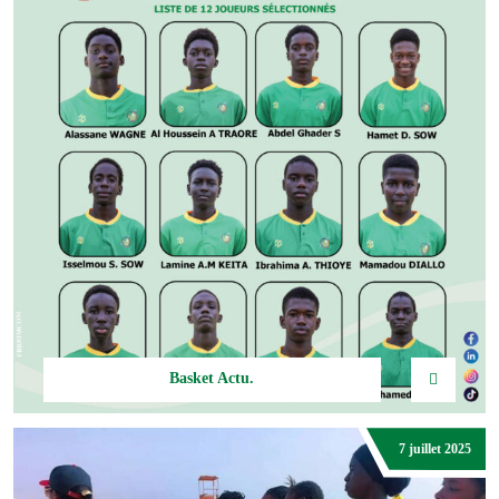
Basket Actu.
Nos U16 sortent avec la tête haute après les pré-qualifications
AfroBasket 2025 – Zone 2
DJIBRIL ABDOUL DIOP
Basket Actu.
Nos 12 jeunes Mourabitounes U16 en route pour la pré-
7 juillet 2025
qualification de l’AfroBasket 2025 à Conakry