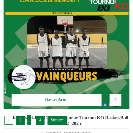
Basket Actu.
Visite officielle de Giants of Africa en Mauritanie – Juin 2025
DJIBRIL ABDOUL DIOP
Basket Actu.
Arafat Basket-Ball Club -Vainqueur Tournoi KO Basket-Ball
1
2
…
4
Suivant
3X3 -D2 -2025