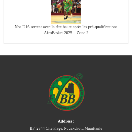
Nos U16 sortent avec la tête haute après les pré-qualifications
AfroBasket 2025 – Zone 2
Address :
BP: 2844 Cite Plage, Nouakchott, Mauritanie