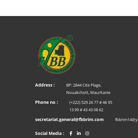
Address :
BP: 2844 Cite Plage,
Nouakchott, Mauritanie
Phone no :
(+222) 529 26 77 # 46 95
13 99 # 43 43 08 62
secretariat.general@fbbrim.com
fbbrim14@y
Social Media :