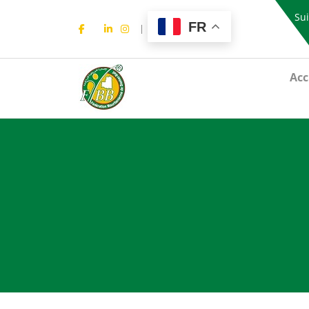
Sui
FR
Acc