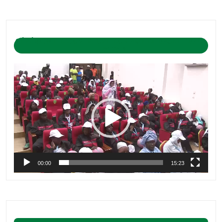
CÉRÉMONIE D’OUVERTURE DU CAMP DE BASKET-BALL
1-04-2019
Lecteur
vidéo
00:00
15:23
BASKET ACTU.