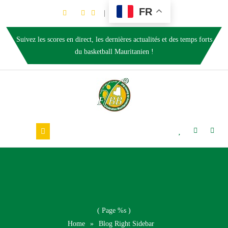
FR
Suivez les scores en direct, les dernières actualités et des temps forts
du basketball Mauritanien !
( Page %s )
Home
»
Blog Right Sidebar