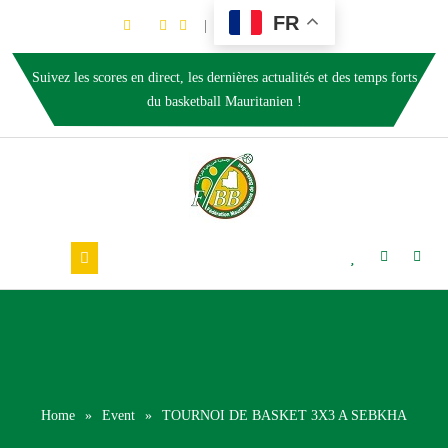
FR
Suivez les scores en direct, les dernières actualités et des temps forts
du basketball Mauritanien !
Home
»
Event
»
TOURNOI DE BASKET 3X3 A SEBKHA