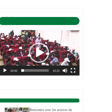
CÉRÉMONIE D’OUVERTURE DU CAMP DE
BASKET-BALL 1-04-2019
ecteur
idéo
00:00
15:23
BASKET ACTU.
Rencontre avec les actrices du