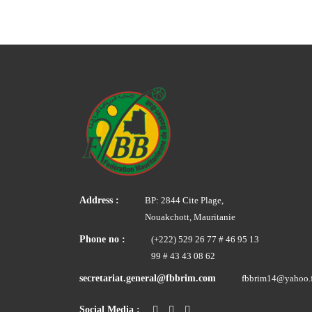
Address :
BP: 2844 Cite Plage,
Nouakchott, Mauritanie
Phone no :
(+222) 529 26 77 # 46 95 13
99 # 43 43 08 62
secretariat.general@fbbrim.com
fbbrim14@yahoo.f
Social Media :