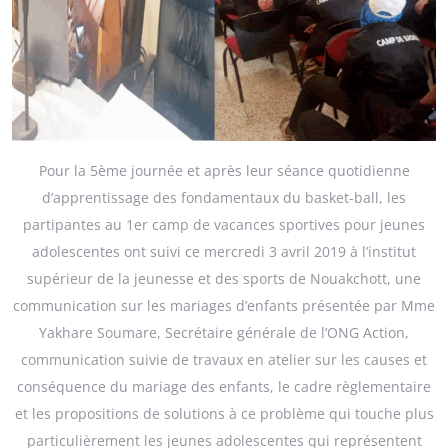
Pour la 5ème journée et après leur séance quotidienne
d’apprentissage des fondamentaux du basket-ball, les
partipantes au 1er camp de vacances sportives pour jeunes
adolescentes ont suivi ce mercredi 3 avril 2019 à l’institut
supérieur de la jeunesse et des sports de Nouakchott, une
communication sur les mariages d’enfants présentée par Mme
Yakhare Soumare, Secrétaire générale de l’ONG Action,
communication suivie de travaux en atelier sur les causes et
conséquence du mariage des enfants, le cadre règlementaire
et les propositions de solutions à ce problème qui touche plus
particulièrement les jeunes adolescentes qui représentent