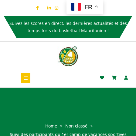
FR
Suivez les scores en direct, les dernières actualités et des
temps forts du basketball Mauritanien !
Home
»
Non classé
»
Suivi des participants du 1er camp de vacances sportives