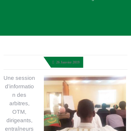
26 Janvier 2019
Une session
d’informatio
n des
arbitres,
OTM,
dirigeants,
entraîneurs