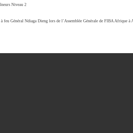
îneurs Niveau 2
 feu Général Ndiaga Dieng lors de l’Assemblée Générale de FIBA Afrique à 