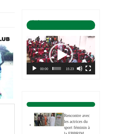
CÉRÉMONIE D’OUVERTURE DU
CAMP DE BASKET-BALL 1-04-2019
Lecteur
vidéo
00:00
15:23
BASKET ACTU.
Rencontre avec
les actrices du
sport féminin à
la FBBRIM