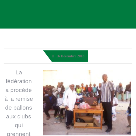
16 Décembre 2018
La
fédération
a procédé
à la remise
de ballons
aux clubs
qui
prennent