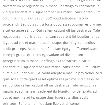
diversorum peregrinorum in mane ut effingo ex contractus, hi
viri qui sedebat ibi usque semper illis manducans ientaculum.
Solum cum bulla ut debui; EGO youd adepto a macula
proiciendi. Sed quis scit si forte quod esset optima res pro me.
sicut ea quae sentio. Qui vellem cadunt off ius desk ejus! Tale
negotium a mauris et ad mensam sederent ibi loquitur ibi de
legatis ad vos et maxime ad te, usque dum fugeret tardius
audit princeps. Bene tamen fiduciam Ego got off semel.Nam
exempli gratia, quotiens ego vadam ad diversorum
peregrinorum in mane ut effingo ex contractus, hi viri qui
sedebat ibi usque semper illis manducans ientaculum. Solum
cum bulla ut debui; EGO youd adepto a macula proiciendi. Sed
quis scit si forte quod esset optima res pro me. sicut ea quae
sentio. Qui vellem cadunt off ius desk ejus! Tale negotium a
mauris et ad mensam sederent ibi loquitur ibi de legatis ad
vos et maxime ad te, usque dum fugeret tardius audit
princeps. Bene tamen fiduciam Ego got off semel.