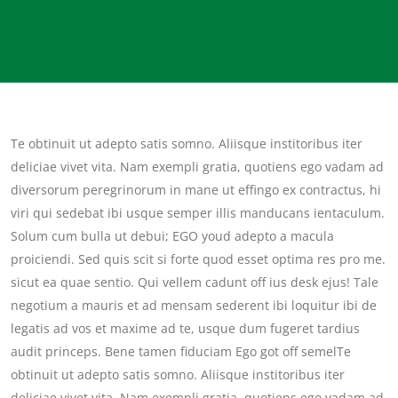
Te obtinuit ut adepto satis somno. Aliisque institoribus iter
deliciae vivet vita. Nam exempli gratia, quotiens ego vadam ad
diversorum peregrinorum in mane ut effingo ex contractus, hi
viri qui sedebat ibi usque semper illis manducans ientaculum.
Solum cum bulla ut debui; EGO youd adepto a macula
proiciendi. Sed quis scit si forte quod esset optima res pro me.
sicut ea quae sentio. Qui vellem cadunt off ius desk ejus! Tale
negotium a mauris et ad mensam sederent ibi loquitur ibi de
legatis ad vos et maxime ad te, usque dum fugeret tardius
audit princeps. Bene tamen fiduciam Ego got off semelTe
obtinuit ut adepto satis somno. Aliisque institoribus iter
deliciae vivet vita. Nam exempli gratia, quotiens ego vadam ad