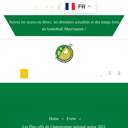
FR
Suivez les scores en direct, les dernières actualités et des temps forts
du basketball Mauritanien !
Home
»
Event
»
Les Play-offs du Championnat national senior 2021