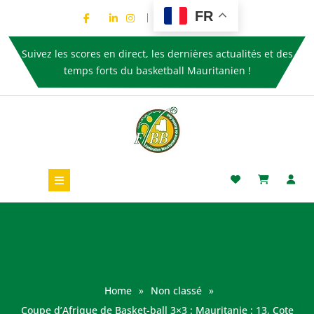
FR
Suivez les scores en direct, les dernières actualités et des
temps forts du basketball Mauritanien !
Home
»
Non classé
»
Coupe d’Afrique de Basket-ball 3×3 : Mauritanie : 13, Cote