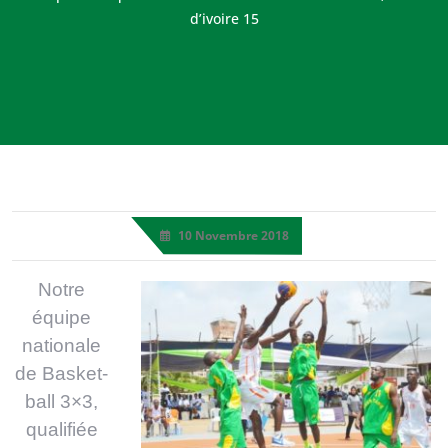
d’ivoire 15
10 Novembre 2018
Notre
équipe
nationale
de Basket-
ball 3×3,
qualifiée