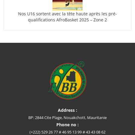
Nos U16 sortent avec la tête haute après les pré-
qualifications AfroBasket 2025 – Zone 2
Address :
BP: 2844 Cite Plage, Nouakchott, Mauritanie
Phone no :
(+222) 529 26 77 # 46 95 13 99 # 43 43 08 62