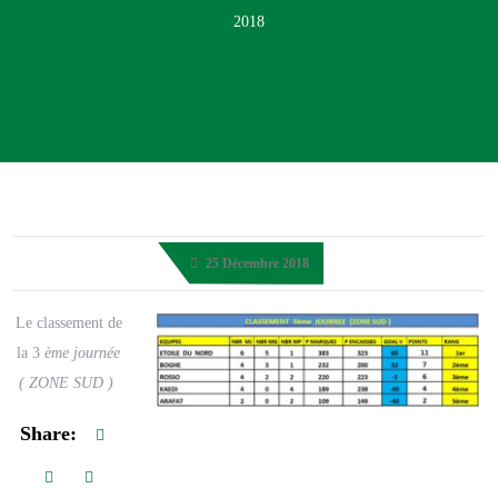
2018
25 Décembre 2018
Le classement de
la 3
ème journée
( ZONE SUD )
Share: