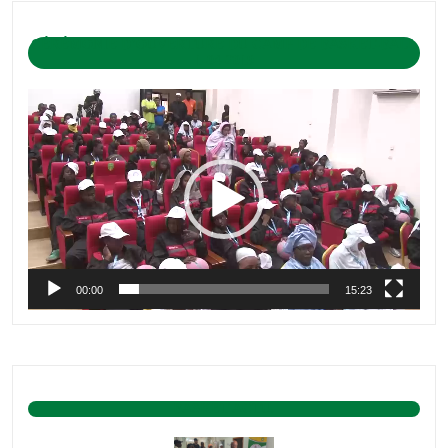
CÉRÉMONIE D’OUVERTURE DU CAMP DE BASKET-BALL
1-04-2019
Lecteur
vidéo
00:00
15:23
BASKET ACTU.