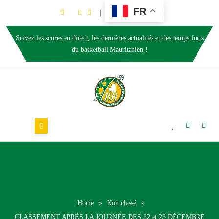
FR
Suivez les scores en direct, les dernières actualités et des temps forts
du basketball Mauritanien !
Home
»
Non classé
»
CLASSEMENT APRÈS LA JOURNÉE DES 22 et 23 DÉCEMBRE