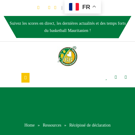
FR
Suivez les scores en direct, les dernières actualités et des temps forts
du basketball Mauritanien !
Home
»
Ressources
»
Récépissé de déclaration