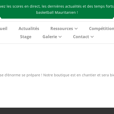
vez les scores en direct, les dernières actualités et des temps fort
basketball Mauritanien !
ueil
Actualités
Ressources
Compétitio
Stage
Galerie
Contact
e d’énorme se prépare ! Notre boutique est en chantier et sera bie