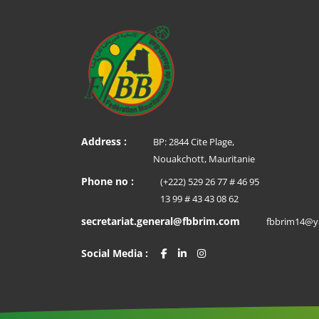
Address :
BP: 2844 Cite Plage,
Nouakchott, Mauritanie
Phone no :
(+222) 529 26 77 # 46 95
13 99 # 43 43 08 62
secretariat.general@fbbrim.com
fbbrim14@y
Social Media :