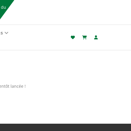
s du
ns
ntôt lancée !