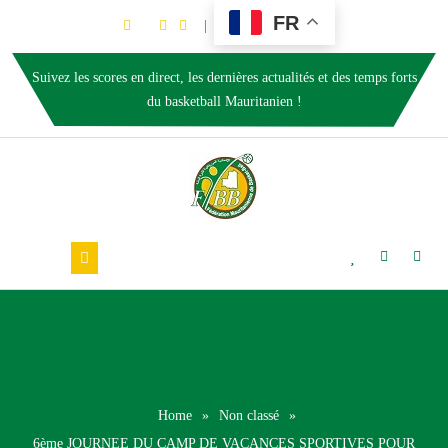
FR
Suivez les scores en direct, les dernières actualités et des temps forts
du basketball Mauritanien !
Home
»
Non classé
»
6ème JOURNEE DU CAMP DE VACANCES SPORTIVES POUR