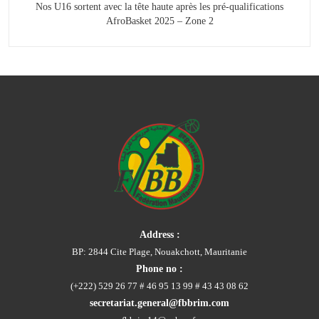
Nos U16 sortent avec la tête haute après les pré-qualifications
AfroBasket 2025 – Zone 2
Address :
BP: 2844 Cite Plage, Nouakchott, Mauritanie
Phone no :
(+222) 529 26 77 # 46 95 13 99 # 43 43 08 62
secretariat.general@fbbrim.com