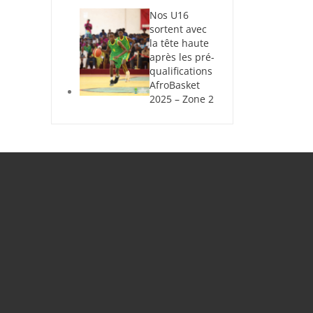
Nos U16
sortent avec
la tête haute
après les pré-
qualifications
AfroBasket
2025 – Zone 2