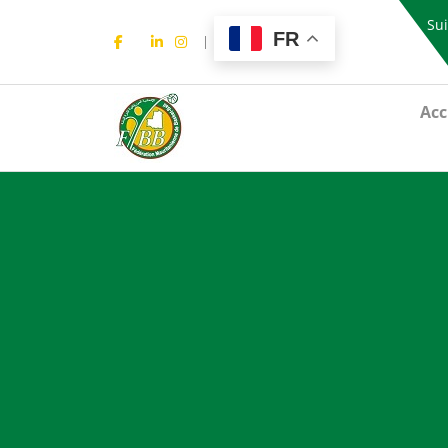
Sui
FR
Acc