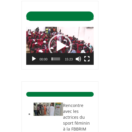
CÉRÉMONIE D’OUVERTURE DU
CAMP DE BASKET-BALL 1-04-2019
Lecteur
vidéo
00:00
15:23
BASKET ACTU.
Rencontre
avec les
actrices du
sport féminin
à la FBBRIM