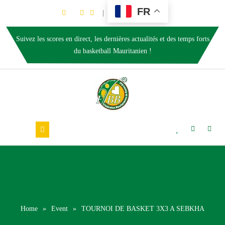
FR
Suivez les scores en direct, les dernières actualités et des temps forts
du basketball Mauritanien !
Home
»
Event
»
TOURNOI DE BASKET 3X3 A SEBKHA