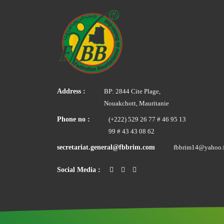
Address :
BP: 2844 Cite Plage,
Nouakchott, Mauritanie
Phone no :
(+222) 529 26 77 # 46 95 13
99 # 43 43 08 62
secretariat.general@fbbrim.com
fbbrim14@yahoo.f
Social Media :