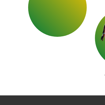
Elijah « Iron Man » Brown
(Center)