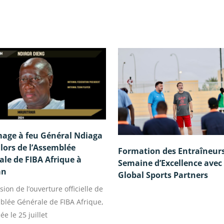
ge à feu Général Ndiaga
lors de l’Assemblée
Formation des Entraîneurs
le de FIBA Afrique à
Semaine d’Excellence avec
an
Global Sports Partners
asion de l’ouverture officielle de
blée Générale de FIBA Afrique,
ée le 25 juillet