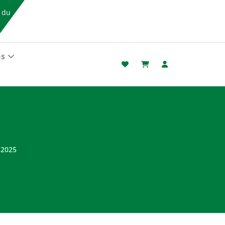
s du
ns
-2025