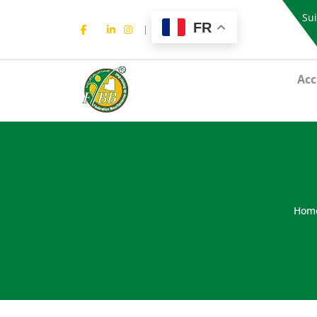
Sui
FR
Acc
Hom