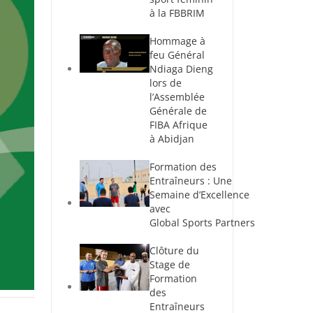
à la FBBRIM
Hommage à
feu Général
Ndiaga Dieng
lors de
l’Assemblée
Générale de
FIBA Afrique
à Abidjan
Formation des
Entraîneurs : Une
Semaine d’Excellence
avec
Global Sports Partners
Clôture du
Stage de
Formation
des
Entraîneurs