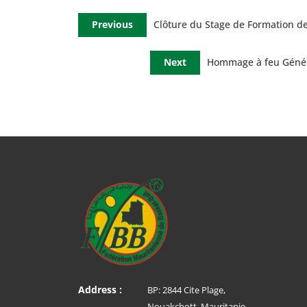
Previous
Clôture du Stage de Formation d
Next
Hommage à feu Généra
Address :
BP: 2844 Cite Plage,
Nouakchott, Mauritanie