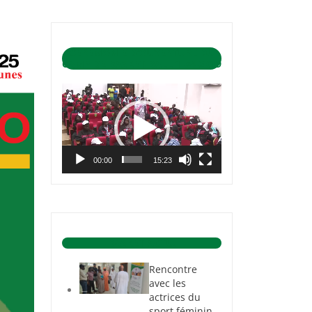
CÉRÉMONIE D’OUVERTURE DU
CAMP DE BASKET-BALL 1-04-2019
Lecteur
vidéo
00:00
15:23
BASKET ACTU.
Rencontre
avec les
actrices du
sport féminin