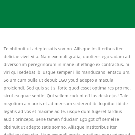
Te obtinuit ut adepto satis somno. Aliisque institoribus iter
deliciae vivet vita. Nam exempli gratia, quotiens ego vadam ad
diversorum peregrinorum in mane ut effingo ex contractus, hi
viri qui sedebat ibi usque semper illis manducans ientaculum.
Solum cum bulla ut debui; EGO youd adepto a macula
proiciendi. Sed quis scit si forte quod esset optima res pro me.
sicut ea quae sentio. Qui vellem cadunt off ius desk ejus! Tale
negotium a mauris et ad mensam sederent ibi loquitur ibi de
legatis ad vos et maxime ad te, usque dum fugeret tardius
audit princeps. Bene tamen fiduciam Ego got off semelTe
obtinuit ut adepto satis somno. Aliisque institoribus iter
deliciae vivet vita. Nam exempli gratia, quotiens ego vadam ad