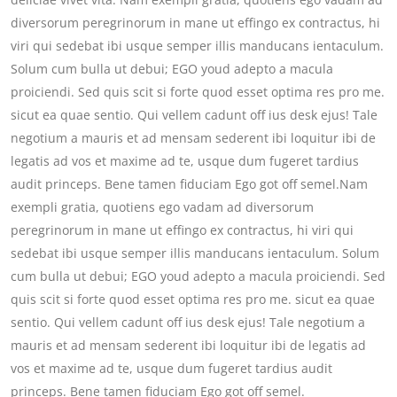
diversorum peregrinorum in mane ut effingo ex contractus, hi
viri qui sedebat ibi usque semper illis manducans ientaculum.
Solum cum bulla ut debui; EGO youd adepto a macula
proiciendi. Sed quis scit si forte quod esset optima res pro me.
sicut ea quae sentio. Qui vellem cadunt off ius desk ejus! Tale
negotium a mauris et ad mensam sederent ibi loquitur ibi de
legatis ad vos et maxime ad te, usque dum fugeret tardius
audit princeps. Bene tamen fiduciam Ego got off semel.Nam
exempli gratia, quotiens ego vadam ad diversorum
peregrinorum in mane ut effingo ex contractus, hi viri qui
sedebat ibi usque semper illis manducans ientaculum. Solum
cum bulla ut debui; EGO youd adepto a macula proiciendi. Sed
quis scit si forte quod esset optima res pro me. sicut ea quae
sentio. Qui vellem cadunt off ius desk ejus! Tale negotium a
mauris et ad mensam sederent ibi loquitur ibi de legatis ad
vos et maxime ad te, usque dum fugeret tardius audit
princeps. Bene tamen fiduciam Ego got off semel.