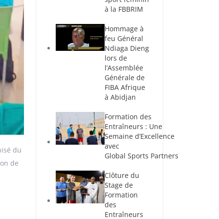
à la FBBRIM
Hommage à
feu Général
Ndiaga Dieng
lors de
l’Assemblée
Générale de
FIBA Afrique
à Abidjan
Formation des
Entraîneurs : Une
Semaine d’Excellence
avec
nisé du
Global Sports Partners
ion de
Clôture du
Stage de
Formation
des
Entraîneurs