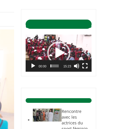
CÉRÉMONIE D’OUVERTURE DU
CAMP DE BASKET-BALL 1-04-2019
Lecteur
vidéo
00:00
15:23
BASKET ACTU.
Rencontre
avec les
actrices du
sport féminin