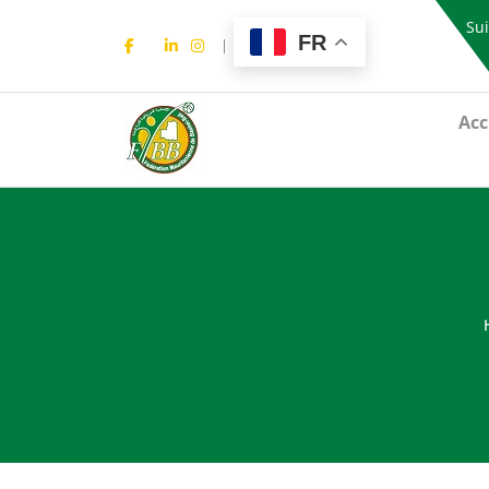
Sui
FR
Acc