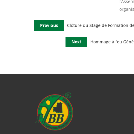
l’Assem
organis
Previous
Clôture du Stage de Formation d
Next
Hommage à feu Généra