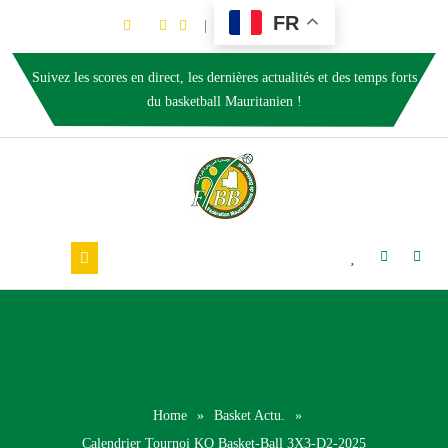
FR
Suivez les scores en direct, les dernières actualités et des temps forts
du basketball Mauritanien !
Home
»
Basket Actu.
»
Calendrier Tournoi KO Basket-Ball 3X3-D2-2025