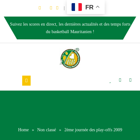
FR
Suivez les scores en direct, les dernières actualités et des temps forts
du basketball Mauritanien !
Home
»
Non classé
»
2ème journée des play-offs 2009