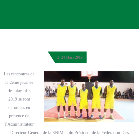
24 Mars 2019
Les rencontres de
la 2ème journée
des play-offs
2019 se sont
déroulées en
présence de
l’Administrateur
Directeur Général de la SNIM et du Président de la Fédération. Ces