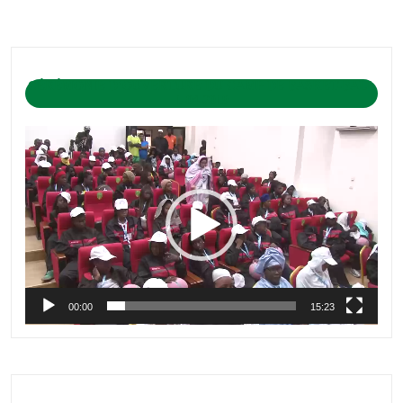
CÉRÉMONIE D’OUVERTURE DU CAMP DE BASKET-BALL
1-04-2019
Lecteur
vidéo
00:00
15:23