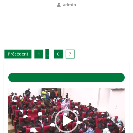
admin
Précédent
1
…
6
7
CÉRÉMONIE D’OUVERTURE DU CAMP DE BASKET-BALL 1-
04-2019
Lecteur
vidéo